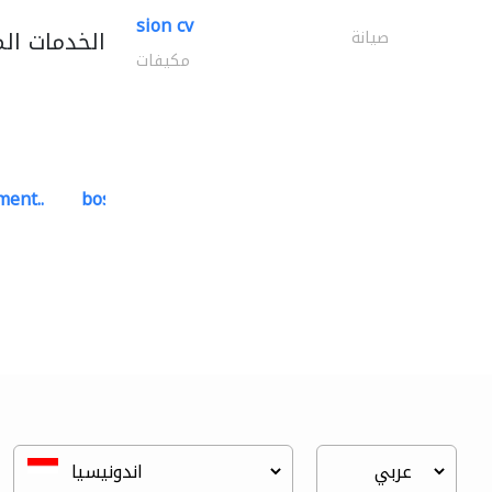
sion cv
الخدمات ال
صيانة
مكيفات
ment..
bosch security systems..
أنظمة الاتصالات