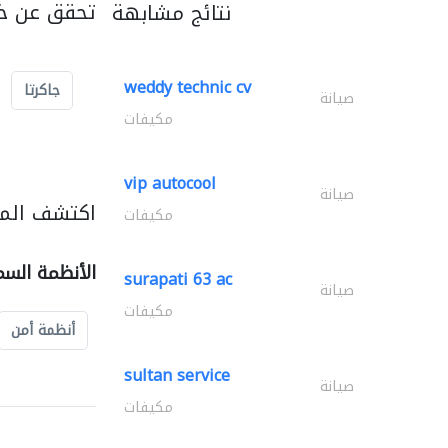
تحقق عن خد
نتائج مشابهة
weddy technic cv
جاكرتا
صيانة
مكيفات
vip autocool
صيانة
اكتشف المز
مكيفات
الأنظمة السم
surapati 63 ac
صيانة
مكيفات
أنظمة أمن
sultan service
صيانة
مكيفات