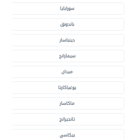
سورابايا
باندونق
دينباسار
سيمارانج
ميدان
يوغياكارتا
ماكاسار
تانجيرانج
بيكاسي