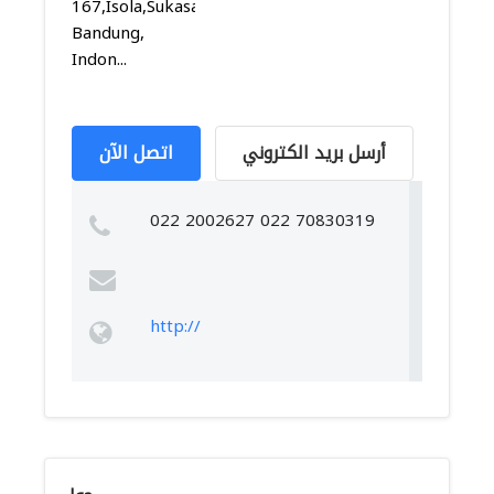
167,Isola,Sukasari,
Bandung,
Indon...
أرسل بريد الكتروني
اتصل الآن
022 2002627 022 70830319
http://