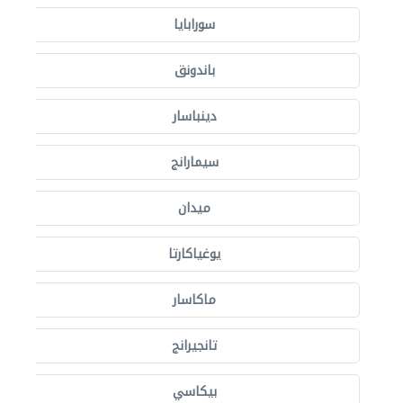
سورابايا
باندونق
دينباسار
سيمارانج
ميدان
يوغياكارتا
ماكاسار
تانجيرانج
بيكاسي