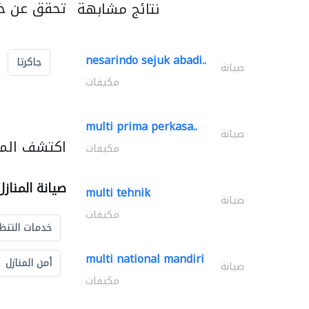
تحقق عن خد
نتائج مشابهة
nesarindo sejuk abadi..
جاكرتا
صيانة
مكيفات
multi prima perkasa..
صيانة
اكتشف المزي
مكيفات
صيانة المناز
multi tehnik
صيانة
مكيفات
خدمات التنظ
multi national mandiri
أمن المنازل
صيانة
مكيفات