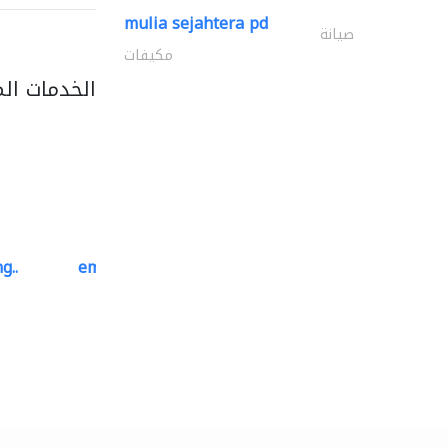
mulia sejahtera pd
صيانة
مكيفات
الخدمات ال
g..
emerald star cleaning..
خدمات التنظيف