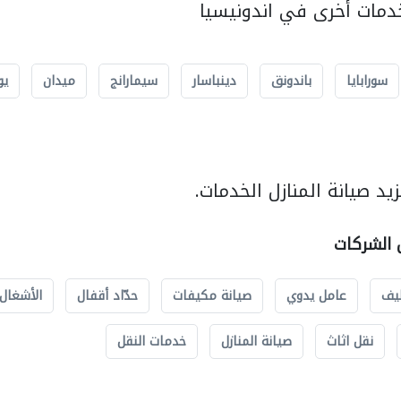
مات أخرى في اندونيسيا
سورابايا
باندونق
دينباسار
سيمارانج
ميدان
يو
د صيانة المنازل الخدمات.
ل الشركات
يف
عامل يدوي
صيانة مكيفات
حدّاد أقفال
الأشغال 
نقل اثاث
صيانة المنازل
خدمات النقل