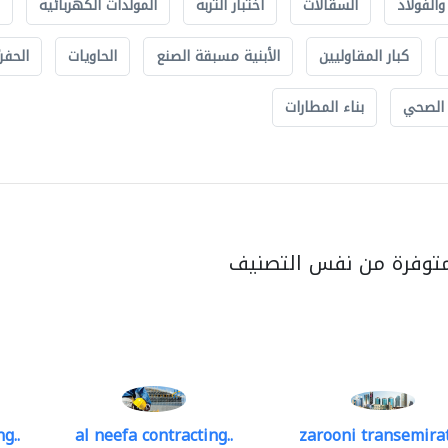
الفولاذ
السقالات
اختبار التربة
المولدات الكهربائية
كبار المقاوليين
الأبنية مسبقة الصنع
الحاويات
الحفري
 الصحي
بناء المطارات
متوفرة من نفس التصنيف
g..
al neefa contracting..
zarooni transemira