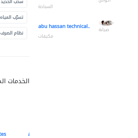
أحواض
سحب الحديد و
السباحة
تسرّب المياه
abu hassan technical..
صيانة
نظام الصرف
مكيفات
الخدمات ال
tes
accurate bldh cont..