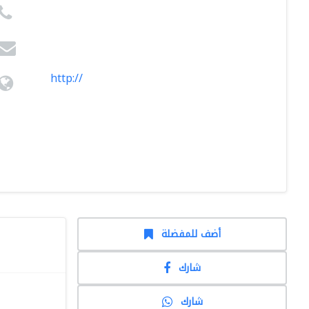
http://
أضف للمفضلة
شارك
شارك