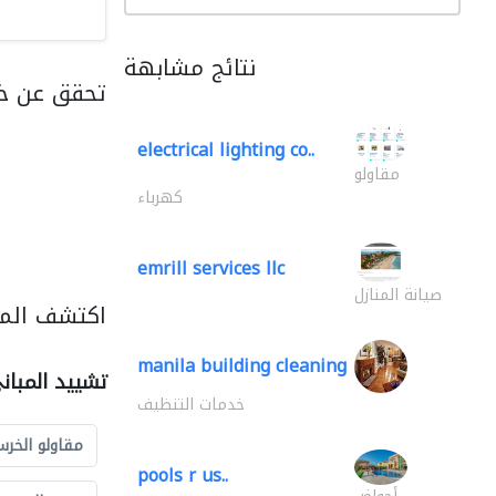
نتائج مشابهة
تحقق عن خد
electrical lighting co..
مقاولو
كهرباء
emrill services llc
صيانة المنازل
اكتشف المز
manila building cleaning
تشييد المبان
خدمات التنظيف
مقاولو الخرس
pools r us..