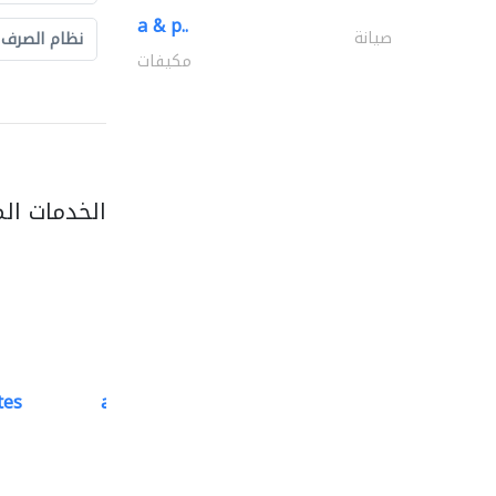
a & p..
صيانة
نظام الصرف
مكيفات
الخدمات ال
tes
accurate bldh cont..
كبار المقاوليين