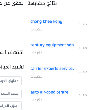
تحقق عن خد
نتائج مشابهة
chong khee kong
صيانة
مكيفات
century equipment sdn..
صيانة
اكتشف المز
مكيفات
تشييد المبان
carrier experts service..
صيانة
مكيفات
مقاولو الخرس
auto air-cond centre
سحب الحديد و
صيانة
مكيفات
تسرّب المياه