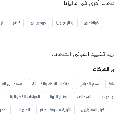
مات أخرى في ماليزيا
كوالالمبور
بيتالينغ جايا
جوهور بارو
كلانج
اي
يد تشييد المباني الخدمات.
ي الشركات
انة
هدم المباني
منتجات البلوك والخرسانة
مهندسي الانش
الفولاذ
السقالات
اختبار التربة
المولدات الكهربائية
كبار المقاوليين
الأبنية مسبقة الصنع
الحاويات
الحفري