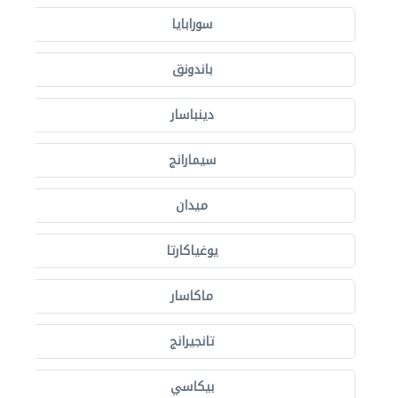
سورابايا
باندونق
دينباسار
سيمارانج
ميدان
يوغياكارتا
ماكاسار
تانجيرانج
بيكاسي