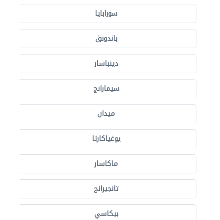
سورابايا
باندونق
دينباسار
سيمارانج
ميدان
يوغياكارتا
ماكاسار
تانجيرانج
بيكاسي