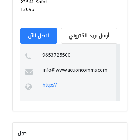
23541 Safat
13096
أرسل بريد الكتروني
اتصل الآن
9653725500
info@www.actioncomms.com
http://
حول