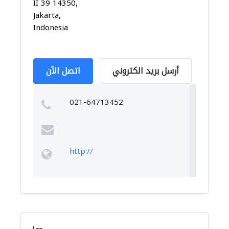
II 39 14350,
Jakarta,
Indonesia
أرسل بريد الكتروني
اتصل الآن
021-64713452
http://