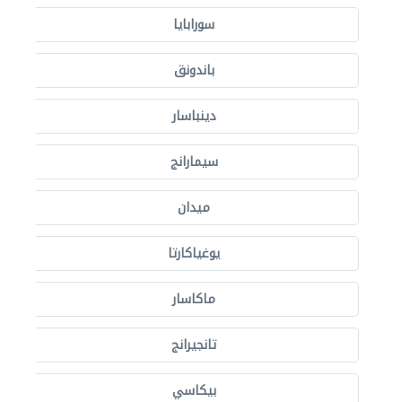
سورابايا
باندونق
دينباسار
سيمارانج
ميدان
يوغياكارتا
ماكاسار
تانجيرانج
بيكاسي