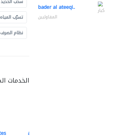
سحب الحديد و
bader al ateeqi..
كبار
المقاوليين
تسرّب المياه
نظام الصرف
الخدمات ال
tes
accurate bldh cont..