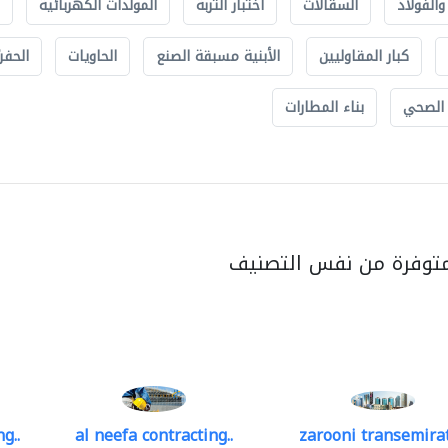
الفولاذ
السقالات
اختبار التربة
المولدات الكهربائية
كبار المقاوليين
الأبنية مسبقة الصنع
الحاويات
الحفري
 الصحي
بناء المطارات
متوفرة من نفس التصنيف
g..
al neefa contracting..
zarooni transemira