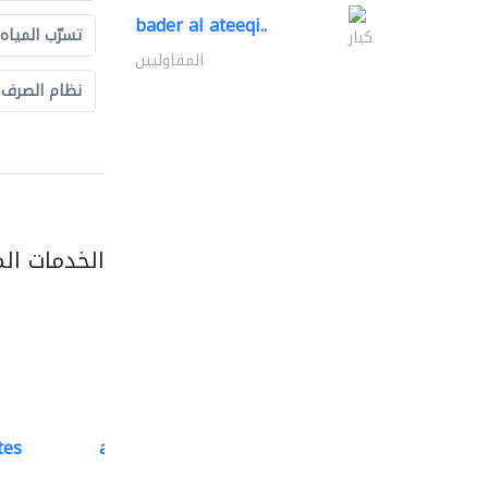
bader al ateeqi..
تسرّب المياه
كبار
المقاوليين
نظام الصرف
الخدمات ال
tes
accurate bldh cont..
كبار المقاوليين