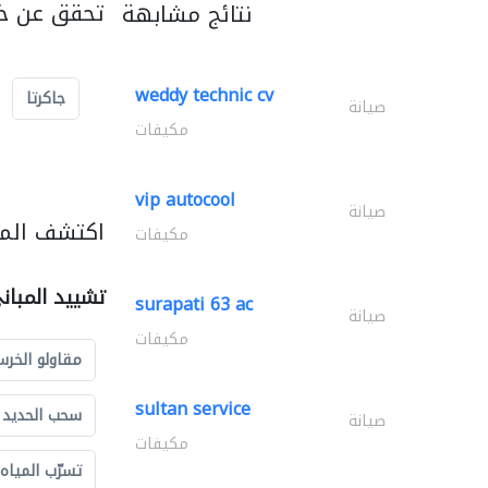
تحقق عن خد
نتائج مشابهة
weddy technic cv
جاكرتا
صيانة
مكيفات
vip autocool
صيانة
اكتشف المز
مكيفات
تشييد المبان
surapati 63 ac
صيانة
مكيفات
مقاولو الخرس
sultan service
سحب الحديد و
صيانة
مكيفات
تسرّب المياه