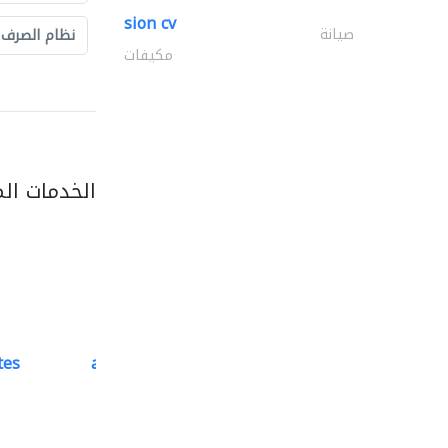
sion cv
صيانة
نظام الصرف
مكيفات
الخدمات ال
tes
accurate bldh cont..
كبار المقاوليين