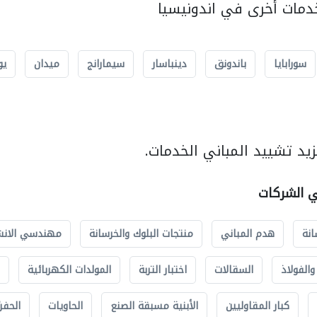
مات أخرى في اندونيسيا
سورابايا
باندونق
دينباسار
سيمارانج
ميدان
يو
يد تشييد المباني الخدمات.
ي الشركات
انة
هدم المباني
منتجات البلوك والخرسانة
مهندسي الانش
الفولاذ
السقالات
اختبار التربة
المولدات الكهربائية
كبار المقاوليين
الأبنية مسبقة الصنع
الحاويات
الحفري