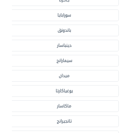
جاكرتا
سورابايا
باندونق
دينباسار
سيمارانج
ميدان
يوغياكارتا
ماكاسار
تانجيرانج