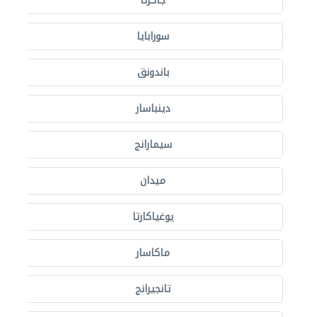
جاكرتا
سورابايا
باندونق
دينباسار
سيمارانج
ميدان
يوغياكارتا
ماكاسار
تانجيرانج