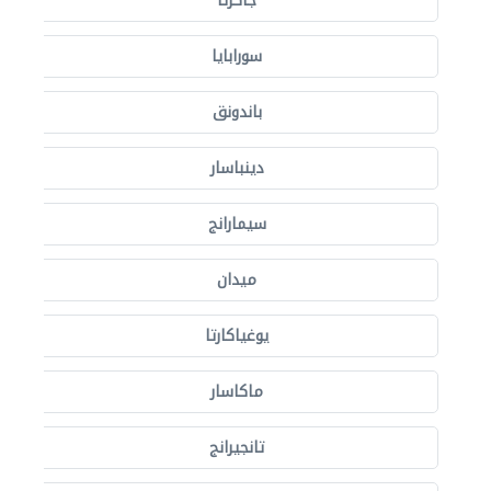
جاكرتا
سورابايا
باندونق
دينباسار
سيمارانج
ميدان
يوغياكارتا
ماكاسار
تانجيرانج