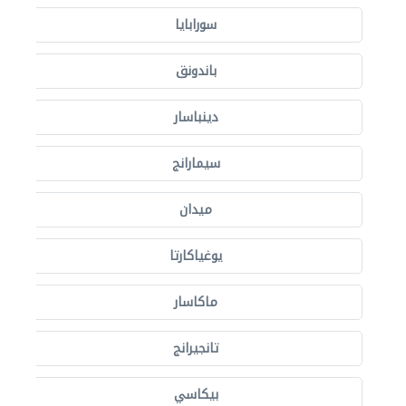
سورابايا
باندونق
دينباسار
سيمارانج
ميدان
يوغياكارتا
ماكاسار
تانجيرانج
بيكاسي