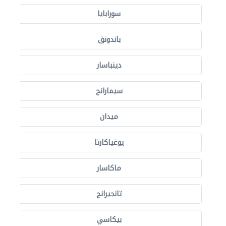
سورابايا
باندونق
دينباسار
سيمارانج
ميدان
يوغياكارتا
ماكاسار
تانجيرانج
بيكاسي