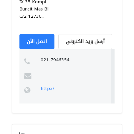
IX 35 Kompl
Buncit Mas Bl
C/2 12730...
أرسل بريد الكتروني
اتصل الآن
021-7946354
http://