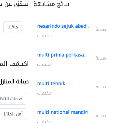
تحقق عن خد
نتائج مشابهة
nesarindo sejuk abadi..
جاكرتا
صيانة
مكيفات
multi prima perkasa..
صيانة
اكتشف المزي
مكيفات
صيانة المناز
multi tehnik
صيانة
مكيفات
خدمات التنظ
multi national mandiri
أمن المنازل
صيانة
مكيفات