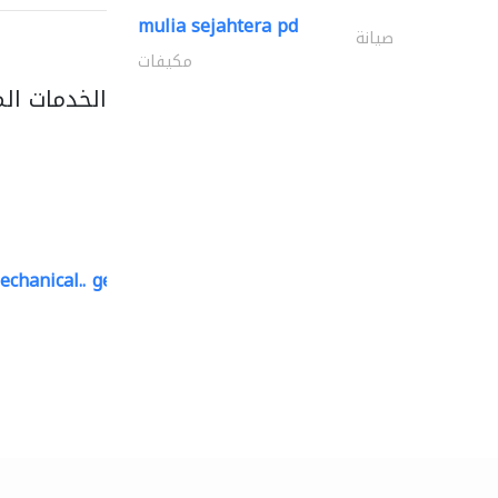
mulia sejahtera pd
صيانة
مكيفات
الخدمات ال
echanical..
geco mechanical and..
صيانة مكيفات