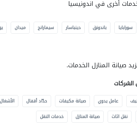
مات أخرى في اندونيسيا
سورابايا
باندونق
دينباسار
سيمارانج
ميدان
يو
د صيانة المنازل الخدمات.
ل الشركات
يف
عامل يدوي
صيانة مكيفات
حدّاد أقفال
الأشغال 
نقل اثاث
صيانة المنازل
خدمات النقل