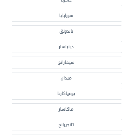
جاكرتا
سورابايا
باندونق
دينباسار
سيمارانج
ميدان
يوغياكارتا
ماكاسار
تانجيرانج