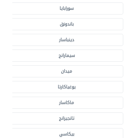
سورابايا
باندونق
دينباسار
سيمارانج
ميدان
يوغياكارتا
ماكاسار
تانجيرانج
بيكاسي