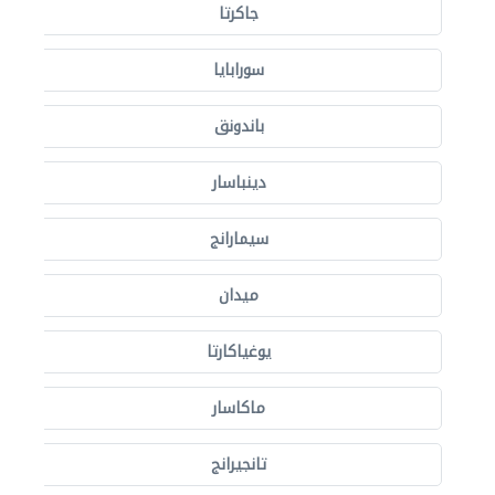
جاكرتا
سورابايا
باندونق
دينباسار
سيمارانج
ميدان
يوغياكارتا
ماكاسار
تانجيرانج