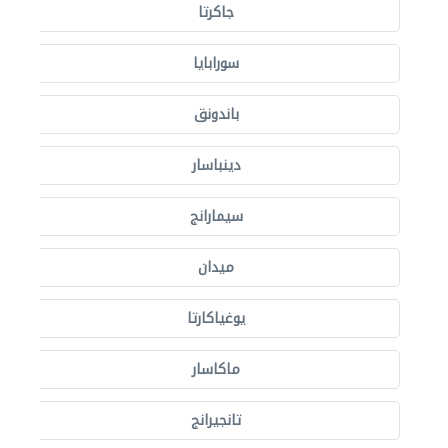
جاكرتا
سورابايا
باندونق
دينباسار
سيمارانج
ميدان
يوغياكارتا
ماكاسار
تانجيرانج