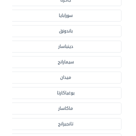
جاكرتا
سورابايا
باندونق
دينباسار
سيمارانج
ميدان
يوغياكارتا
ماكاسار
تانجيرانج