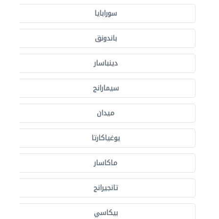
سورابايا
باندونق
دينباسار
سيمارانج
ميدان
يوغياكارتا
ماكاسار
تانجيرانج
بيكاسي