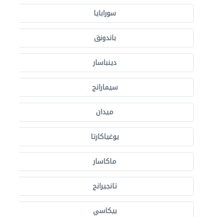
سورابايا
باندونق
دينباسار
سيمارانج
ميدان
يوغياكارتا
ماكاسار
تانجيرانج
بيكاسي