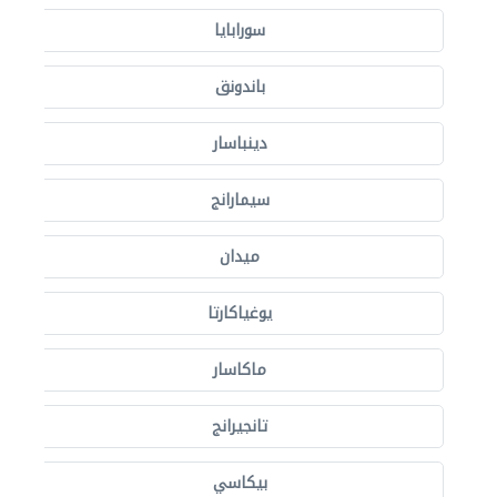
سورابايا
باندونق
دينباسار
سيمارانج
ميدان
يوغياكارتا
ماكاسار
تانجيرانج
بيكاسي