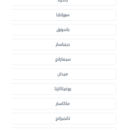
جاكرتا
سورابايا
باندونق
دينباسار
سيمارانج
ميدان
يوغياكارتا
ماكاسار
تانجيرانج