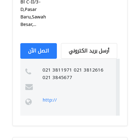
Bl C-II/3-
D,Pasar
Baru,Sawah
Besar,...
أرسل بريد الكتروني
اتصل الآن
021 3811971 021 3812616
021 3845677
http://