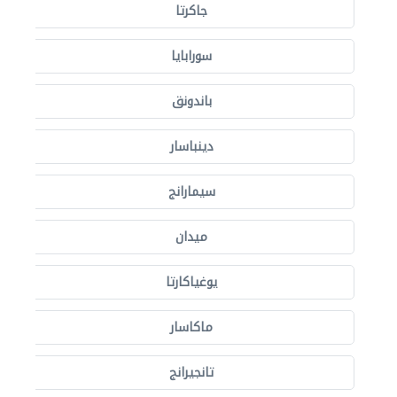
جاكرتا
سورابايا
باندونق
دينباسار
سيمارانج
ميدان
يوغياكارتا
ماكاسار
تانجيرانج