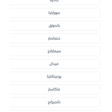
جاكرتا
سورابايا
باندونق
دينباسار
سيمارانج
ميدان
يوغياكارتا
ماكاسار
تانجيرانج