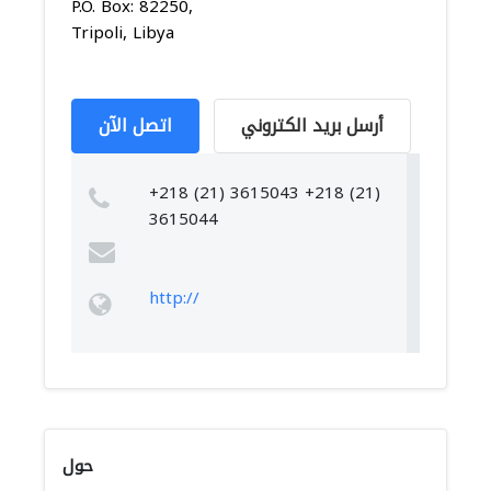
P.O. Box: 82250,
Tripoli, Libya
أرسل بريد الكتروني
اتصل الآن
+218 (21) 3615043 +218 (21)
3615044
http://
حول