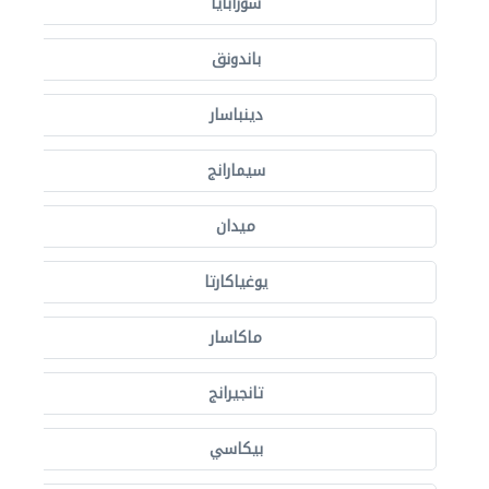
سورابايا
باندونق
دينباسار
سيمارانج
ميدان
يوغياكارتا
ماكاسار
تانجيرانج
بيكاسي