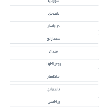
سورابايا
باندونق
دينباسار
سيمارانج
ميدان
يوغياكارتا
ماكاسار
تانجيرانج
بيكاسي