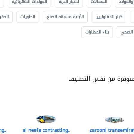
الفولاذ
السقالات
اختبار التربة
المولدات الكهربائية
كبار المقاوليين
الأبنية مسبقة الصنع
الحاويات
الحفري
 الصحي
بناء المطارات
متوفرة من نفس التصنيف
g..
al neefa contracting..
zarooni transemira