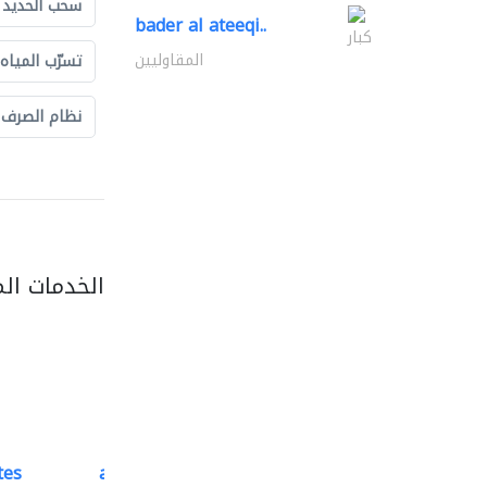
سحب الحديد و
bader al ateeqi..
كبار
المقاوليين
تسرّب المياه
نظام الصرف
الخدمات ال
tes
accurate bldh cont..