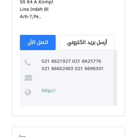
Slt 84 A Kompl
Lina Indah Bl
A/6-7,Pe...
أرسل بريد الكتروني
اتصل الآن
021 6621927 021 6625776
021 66602403 021 6696301
http://