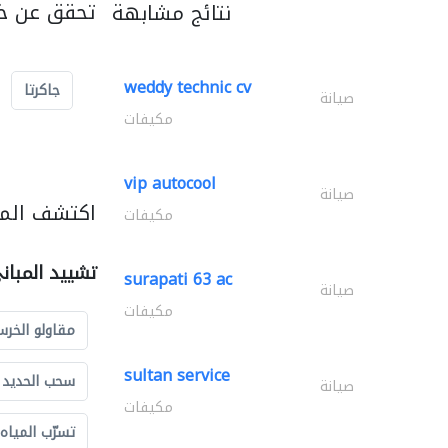
تحقق عن خد
نتائج مشابهة
weddy technic cv
جاكرتا
صيانة
مكيفات
vip autocool
صيانة
اكتشف المز
مكيفات
تشييد المبان
surapati 63 ac
صيانة
مكيفات
مقاولو الخرس
sultan service
سحب الحديد و
صيانة
مكيفات
تسرّب المياه