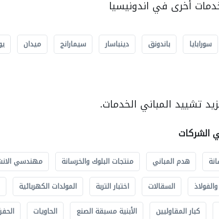
مات أخرى في اندونيسيا
سورابايا
باندونق
دينباسار
سيمارانج
ميدان
يو
يد تشييد المباني الخدمات.
ي الشركات
انة
هدم المباني
منتجات البلوك والخرسانة
مهندسي الانش
الفولاذ
السقالات
اختبار التربة
المولدات الكهربائية
كبار المقاوليين
الأبنية مسبقة الصنع
الحاويات
الحفري