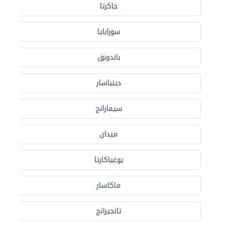
جاكرتا
سورابايا
باندونق
دينباسار
سيمارانج
ميدان
يوغياكارتا
ماكاسار
تانجيرانج