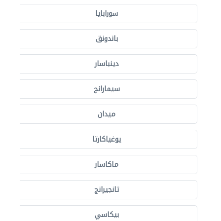
سورابايا
باندونق
دينباسار
سيمارانج
ميدان
يوغياكارتا
ماكاسار
تانجيرانج
بيكاسي