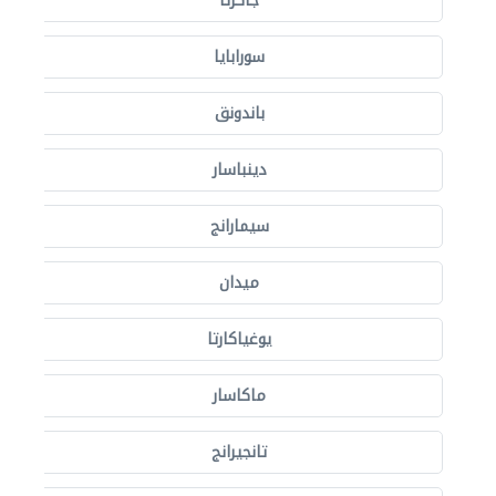
جاكرتا
سورابايا
باندونق
دينباسار
سيمارانج
ميدان
يوغياكارتا
ماكاسار
تانجيرانج