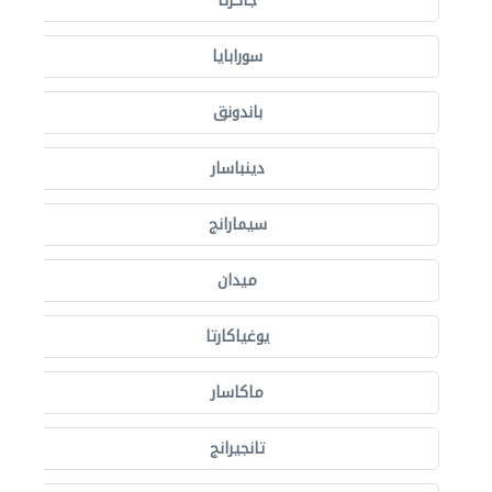
جاكرتا
سورابايا
باندونق
دينباسار
سيمارانج
ميدان
يوغياكارتا
ماكاسار
تانجيرانج