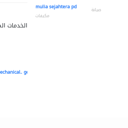
mulia sejahtera pd
صيانة
مكيفات
الخدمات ال
echanical..
geco mechanical and..
صيانة مكيفات