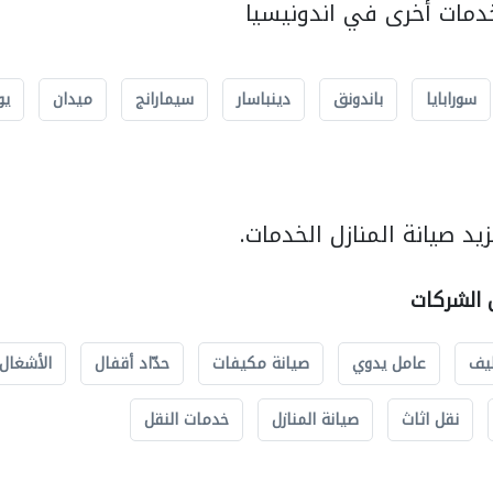
مات أخرى في اندونيسيا
سورابايا
باندونق
دينباسار
سيمارانج
ميدان
يو
د صيانة المنازل الخدمات.
ل الشركات
يف
عامل يدوي
صيانة مكيفات
حدّاد أقفال
الأشغال 
نقل اثاث
صيانة المنازل
خدمات النقل