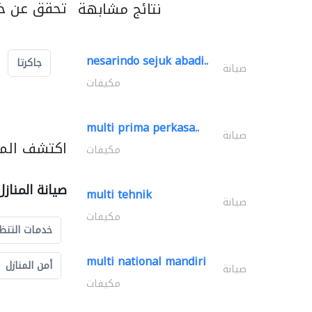
تحقق عن خد
نتائج مشابهة
nesarindo sejuk abadi..
جاكرتا
صيانة
مكيفات
multi prima perkasa..
صيانة
اكتشف المزي
مكيفات
صيانة المناز
multi tehnik
صيانة
مكيفات
خدمات التنظ
multi national mandiri
أمن المنازل
صيانة
مكيفات