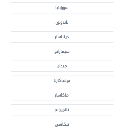
سورابايا
باندونق
دينباسار
سيمارانج
ميدان
يوغياكارتا
ماكاسار
تانجيرانج
بيكاسي