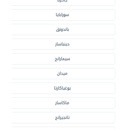
جاكرتا
سورابايا
باندونق
دينباسار
سيمارانج
ميدان
يوغياكارتا
ماكاسار
تانجيرانج