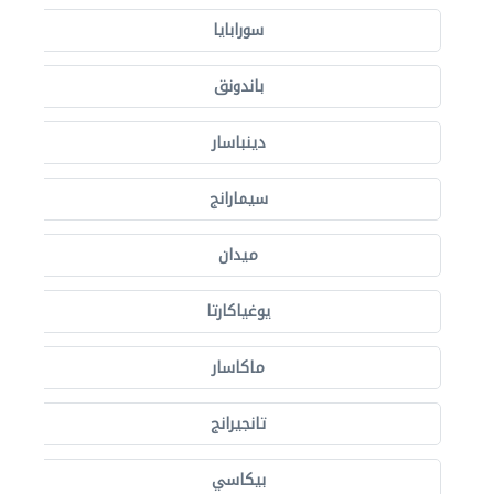
سورابايا
باندونق
دينباسار
سيمارانج
ميدان
يوغياكارتا
ماكاسار
تانجيرانج
بيكاسي