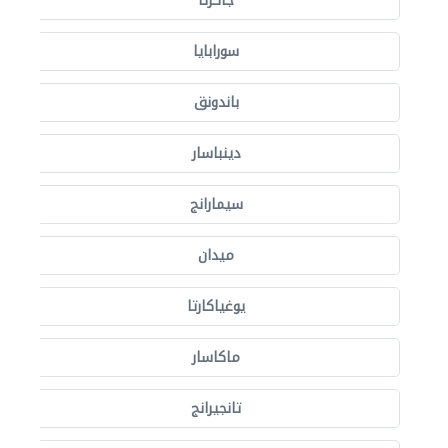
جاكرتا
سورابايا
باندونق
دينباسار
سيمارانج
ميدان
يوغياكارتا
ماكاسار
تانجيرانج