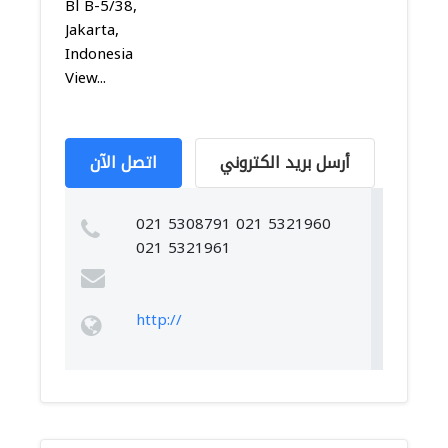
Bl B-5/38,
Jakarta,
Indonesia
View...
أرسل بريد الكتروني
اتصل الآن
021 5308791 021 5321960
021 5321961
http://