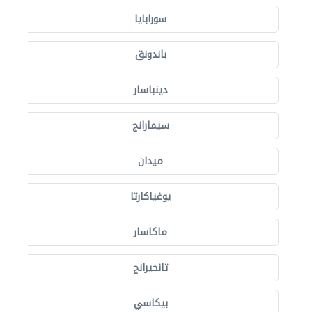
سورابايا
باندونق
دينباسار
سيمارانج
ميدان
يوغياكارتا
ماكاسار
تانجيرانج
بيكاسي