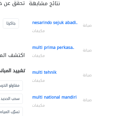
تحقق عن خد
نتائج مشابهة
nesarindo sejuk abadi..
جاكرتا
صيانة
مكيفات
multi prima perkasa..
صيانة
اكتشف المز
مكيفات
تشييد المبان
multi tehnik
صيانة
مكيفات
مقاولو الخرس
multi national mandiri
سحب الحديد و
صيانة
مكيفات
تسرّب المياه