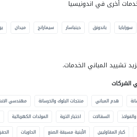
مات أخرى في اندونيسيا
سورابايا
باندونق
دينباسار
سيمارانج
ميدان
يو
يد تشييد المباني الخدمات.
ي الشركات
انة
هدم المباني
منتجات البلوك والخرسانة
مهندسي الانش
الفولاذ
السقالات
اختبار التربة
المولدات الكهربائية
كبار المقاوليين
الأبنية مسبقة الصنع
الحاويات
الحفري