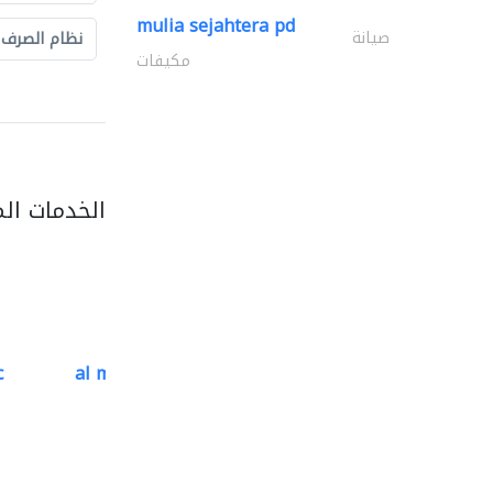
mulia sejahtera pd
صيانة
نظام الصرف
مكيفات
الخدمات ال
c
al mutathawer insulation..
تسرّب المياه