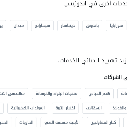
مات أخرى في اندونيسيا
سورابايا
باندونق
دينباسار
سيمارانج
ميدان
يو
يد تشييد المباني الخدمات.
ي الشركات
انة
هدم المباني
منتجات البلوك والخرسانة
مهندسي الانش
الفولاذ
السقالات
اختبار التربة
المولدات الكهربائية
كبار المقاوليين
الأبنية مسبقة الصنع
الحاويات
الحفري