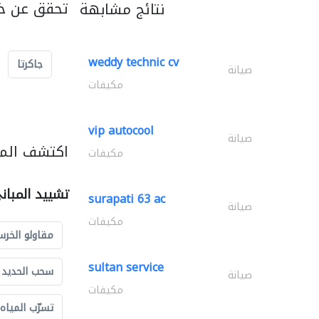
تحقق عن خد
نتائج مشابهة
weddy technic cv
جاكرتا
صيانة
مكيفات
vip autocool
صيانة
اكتشف المز
مكيفات
تشييد المبان
surapati 63 ac
صيانة
مكيفات
مقاولو الخرس
sultan service
سحب الحديد و
صيانة
مكيفات
تسرّب المياه