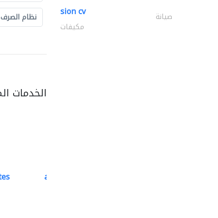
sion cv
صيانة
نظام الصرف
مكيفات
الخدمات ال
tes
accurate bldh cont..
كبار المقاوليين