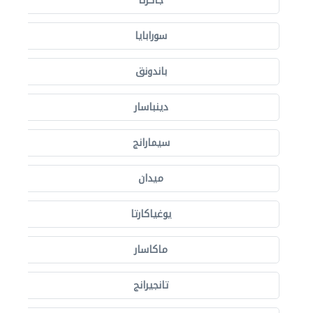
جاكرتا
سورابايا
باندونق
دينباسار
سيمارانج
ميدان
يوغياكارتا
ماكاسار
تانجيرانج