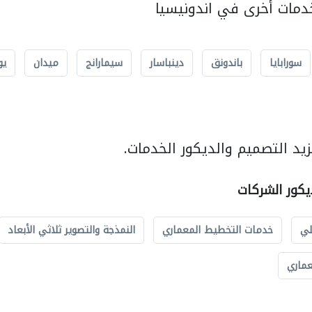
مات أخرى في اندونيسيا
سورابايا
باندونق
دينباسار
سيمارانج
ميدان
يو
يد التصميم والديكور الخدمات.
يكور الشركات
لي
خدمات التخطيط المعماري
النمذجة والتصوير ثلاثي الأبعاد
عماري