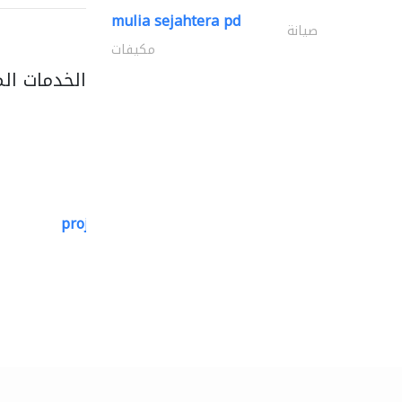
mulia sejahtera pd
صيانة
مكيفات
الخدمات ال
projeco contracting interior..
التصميم المعماري