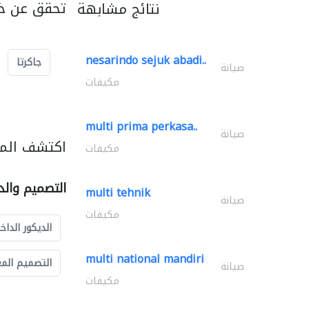
تحقق عن خد
نتائج مشابهة
nesarindo sejuk abadi..
جاكرتا
صيانة
مكيفات
multi prima perkasa..
صيانة
اكتشف المز
مكيفات
التصميم والد
multi tehnik
صيانة
مكيفات
الديكور الداخ
multi national mandiri
التصميم الم
صيانة
مكيفات